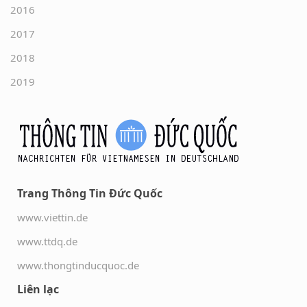
2016
2017
2018
2019
Trang Thông Tin Đức Quốc
www.viettin.de
www.ttdq.de
www.thongtinducquoc.de
Liên lạc