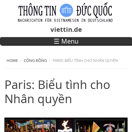
Skip to main content
viettin.de
☰ Menu
Main menu
HOME
CỘNG ĐỒNG
PARIS: BIỂU TÌNH CHO NHÂN QUYỀN
Paris: Biểu tình cho
Nhân quyền