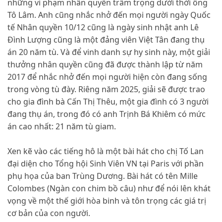
những vi phạm nhân quyền trầm trọng dưới thời ông
Tô Lâm. Anh cũng nhắc nhở đến mọi người ngày Quốc
tế Nhân quyền 10/12 cũng là ngày sinh nhật anh Lê
Đình Lượng cũng là một đảng viên Việt Tân đang thụ
án 20 năm tù. Và để vinh danh sự hy sinh này, một giải
thưởng nhân quyền cũng đã được thành lập từ năm
2017 để nhắc nhở đến mọi người hiện còn đang sống
trong vòng tù đày. Riêng năm 2025, giải sẽ được trao
cho gia đình bà Cấn Thị Thêu, một gia đình có 3 người
đang thụ án, trong đó có anh Trịnh Bá Khiêm có mức
án cao nhất: 21 năm tù giam.
Xen kẽ vào các tiếng hô là một bài hát cho chị Tố Lan
đại diện cho Tổng hội Sinh Viên VN tại Paris với phần
phụ họa của ban Trùng Dương. Bài hát có tên Mille
Colombes (Ngàn con chim bồ câu) như để nói lên khát
vọng về một thế giới hòa binh và tôn trọng các giá trị
cơ bản của con người.